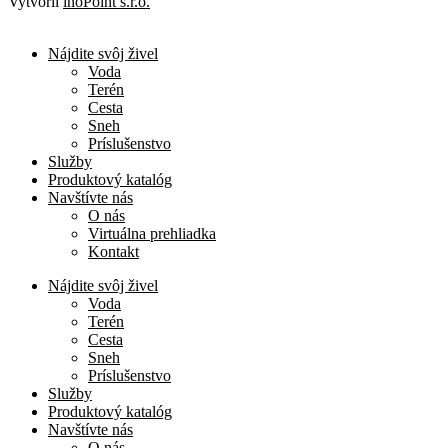
Vytvoril
inoPoint s.r.o.
Nájdite svôj živel
Voda
Terén
Cesta
Sneh
Príslušenstvo
Služby
Produktový katalóg
Navštívte nás
O nás
Virtuálna prehliadka
Kontakt
Nájdite svôj živel
Voda
Terén
Cesta
Sneh
Príslušenstvo
Služby
Produktový katalóg
Navštívte nás
O nás