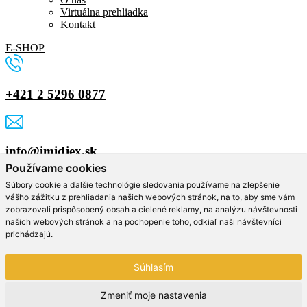
Virtuálna prehliadka
Kontakt
E-SHOP
+421 2 5296 0877
info@imidjex.sk
Používame cookies
Vyplňte formulár
Súbory cookie a ďalšie technológie sledovania používame na zlepšenie
vášho zážitku z prehliadania našich webových stránok, na to, aby sme vám
zobrazovali prispôsobený obsah a cielené reklamy, na analýzu návštevnosti
Meno a priezvisko
našich webových stránok a na pochopenie toho, odkiaľ naši návštevníci
Email
prichádzajú.
Telefón
Súhlasím
Správa
Zmeniť moje nastavenia
ODOSLAŤ SPRÁVU