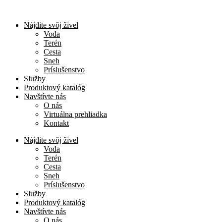
Nájdite svôj živel
Voda
Terén
Cesta
Sneh
Príslušenstvo
Služby
Produktový katalóg
Navštívte nás
O nás
Virtuálna prehliadka
Kontakt
Nájdite svôj živel
Voda
Terén
Cesta
Sneh
Príslušenstvo
Služby
Produktový katalóg
Navštívte nás
O nás