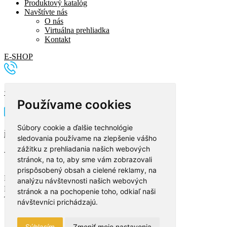
Produktový katalóg
Navštívte nás
O nás
Virtuálna prehliadka
Kontakt
E-SHOP
+421 2 5296 0877
Používame cookies
Súbory cookie a ďalšie technológie
info@imidjex.sk
sledovania používame na zlepšenie vášho
zážitku z prehliadania našich webových
Vyplňte formulár
stránok, na to, aby sme vám zobrazovali
prispôsobený obsah a cielené reklamy, na
Meno a priezvisko
analýzu návštevnosti našich webových
Email
stránok a na pochopenie toho, odkiaľ naši
Telefón
návštevníci prichádzajú.
Súhlasím
Zmeniť moje nastavenia