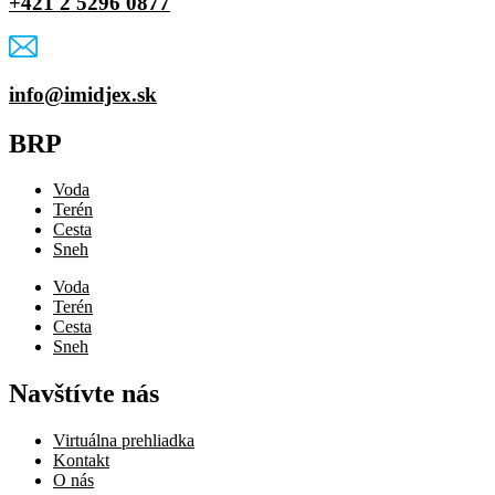
+421 2 5296 0877
info@imidjex.sk
BRP
Voda
Terén
Cesta
Sneh
Voda
Terén
Cesta
Sneh
Navštívte nás
Virtuálna prehliadka
Kontakt
O nás