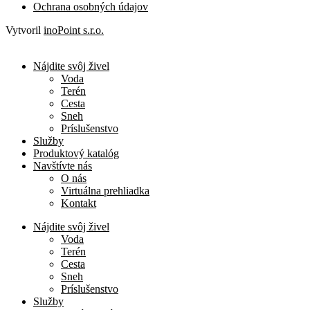
Ochrana osobných údajov
Vytvoril
inoPoint s.r.o.
Nájdite svôj živel
Voda
Terén
Cesta
Sneh
Príslušenstvo
Služby
Produktový katalóg
Navštívte nás
O nás
Virtuálna prehliadka
Kontakt
Nájdite svôj živel
Voda
Terén
Cesta
Sneh
Príslušenstvo
Služby