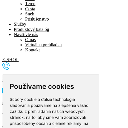
Terén
Cesta
Sneh
Príslušenstvo
Služby
Produktový katalóg
Navštívte nás
O nás
Virtuálna prehliadka
Kontakt
E-SHOP
+421 2 5296 0877
Používame cookies
Súbory cookie a ďalšie technológie
info@imidjex.sk
sledovania používame na zlepšenie vášho
zážitku z prehliadania našich webových
Vyplňte formulár
stránok, na to, aby sme vám zobrazovali
prispôsobený obsah a cielené reklamy, na
Meno a priezvisko