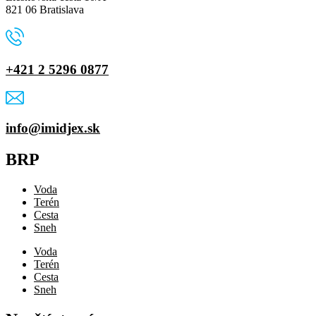
821 06 Bratislava
+421 2 5296 0877
info@imidjex.sk
BRP
Voda
Terén
Cesta
Sneh
Voda
Terén
Cesta
Sneh