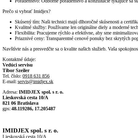
Poradenstvo: Odborné poradenstvo a konzultácie týkajúce sa sta
Prečo si vybrať Imidjex?
Skúsený tím: Naši technici majú dlhoročné skúsenosti a certifik
Kvalitné služby: Používame len originálne diely a moderné tech
Flexibilita: Pracujeme rýchlo a efektívne, aby sme minimalizov
Priaznivé ceny: Transparentné cenové ponuky bez skrytých po
Navštívte nás a presvedčte sa o kvalite našich služieb. Vaša spokojnos
Kontaktné údaje:
Vedúci servisu
Tibor Szeiler
Tel. číslo:
0918 631 856
E-mail:
servis@imidjex.sk
Adresa:
IMIDJEX spol. s r. o.
Lieskovská cesta 10/A
821 06 Bratislava
gps:
48.119286, 17.205487
IMIDJEX spol. s r. o.
Lieskovská cesta 10/A