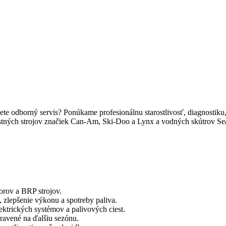
ete odborný servis? Ponúkame profesionálnu starostlivosť, diagnostiku,
cestných strojov značiek Can-Am, Ski-Doo a Lynx a vodných skútrov S
torov a BRP strojov.
 zlepšenie výkonu a spotreby paliva.
elektrických systémov a palivových ciest.
pravené na ďalšiu sezónu.