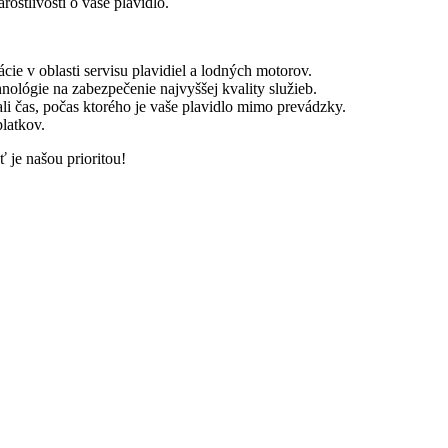
rostlivosti o vaše plavidlo.
ácie v oblasti servisu plavidiel a lodných motorov.
nológie na zabezpečenie najvyššej kvality služieb.
ali čas, počas ktorého je vaše plavidlo mimo prevádzky.
platkov.
ť je našou prioritou!