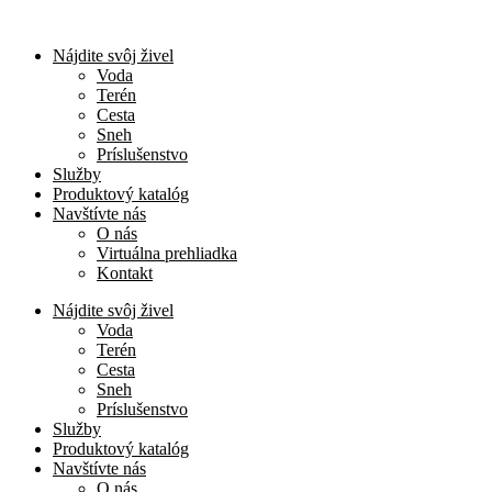
Nájdite svôj živel
Voda
Terén
Cesta
Sneh
Príslušenstvo
Služby
Produktový katalóg
Navštívte nás
O nás
Virtuálna prehliadka
Kontakt
Nájdite svôj živel
Voda
Terén
Cesta
Sneh
Príslušenstvo
Služby
Produktový katalóg
Navštívte nás
O nás