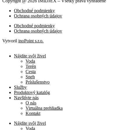
Copyright @ 2026 IMIDJEX – Všetky práva vyhradené
Obchodné podmienky
Ochrana osobných údajov
Obchodné podmienky
Ochrana osobných údajov
Vytvoril
inoPoint s.r.o.
Nájdite svôj živel
Voda
Terén
Cesta
Sneh
Príslušenstvo
Služby
Produktový katalóg
Navštívte nás
O nás
Virtuálna prehliadka
Kontakt
Nájdite svôj živel
Voda