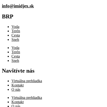
info@imidjex.sk
BRP
Voda
Terén
Cesta
Sneh
Voda
Terén
Cesta
Sneh
Navštívte nás
Virtuálna prehliadka
Kontakt
O nás
Virtuálna prehliadka
Kontakt
O nás