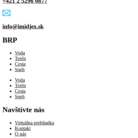
+421 2 5296 0877
info@imidjex.sk
BRP
Voda
Terén
Cesta
Sneh
Voda
Terén
Cesta
Sneh
Navštívte nás
Virtuálna prehliadka
Kontakt
O nás