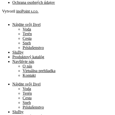
Ochrana osobných údajov
Vytvoril
inoPoint s.r.o.
Nájdite svôj živel
Voda
Terén
Cesta
Sneh
Príslušenstvo
Služby
Produktový katalóg
Navštívte nás
O nás
Virtuálna prehliadka
Kontakt
Nájdite svôj živel
Voda
Terén
Cesta
Sneh
Príslušenstvo
Služby