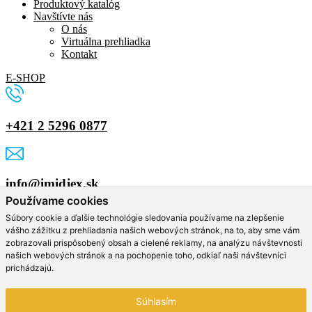
Produktový katalóg
Navštívte nás
O nás
Virtuálna prehliadka
Kontakt
E-SHOP
+421 2 5296 0877
info@imidjex.sk
Používame cookies
Vyplňte formulár
Súbory cookie a ďalšie technológie sledovania používame na zlepšenie
vášho zážitku z prehliadania našich webových stránok, na to, aby sme vám
zobrazovali prispôsobený obsah a cielené reklamy, na analýzu návštevnosti
Meno a priezvisko
našich webových stránok a na pochopenie toho, odkiaľ naši návštevníci
Email
prichádzajú.
Telefón
Súhlasím