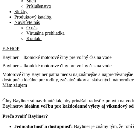
Sneh
Príslušenstvo
Služby
Produktový katalóg
Navštívte nás
O nás
Virtuálna prehliadka
Kontakt
E-SHOP
Bayliner – Ikonické motorové člny pre voľný čas na vode
Bayliner – Ikonické motorové člny pre voľný čas na vode
Motorové člny Bayliner patria medzi najznámejšie a najpredávanejšie 
dostupné a ideálne pre rodiny, začiatočníkov aj skúsených námorníko
Mám záujem
Člny Bayliner sú navrhnuté tak, aby prinášali radosť z pobytu na vode
Baylinerov
ideálnu voľbu pre každodenné výlety aj víkendový o
Prečo zvoliť Bayliner?
Jednoduchosť a dostupnosť:
Bayliner je známy tým, že robí 