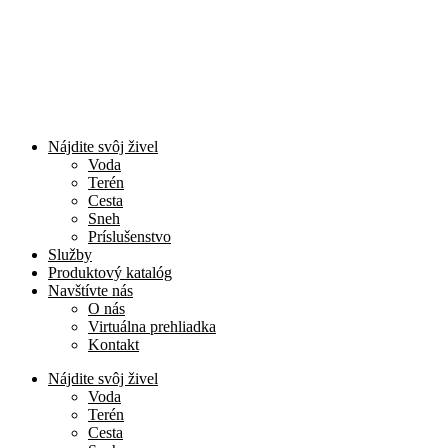
Nájdite svôj živel
Voda
Terén
Cesta
Sneh
Príslušenstvo
Služby
Produktový katalóg
Navštívte nás
O nás
Virtuálna prehliadka
Kontakt
Nájdite svôj živel
Voda
Terén
Cesta