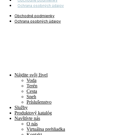
Obchodné podmienky
Ochrana osobných údajov
Obchodné podmienky
Ochrana osobných údajov
Nájdite svôj živel
Voda
Terén
Cesta
Sneh
Príslušenstvo
Služby
Produktový katalóg
Navštívte nás
O nás
Virtuálna prehliadka
Kontakt