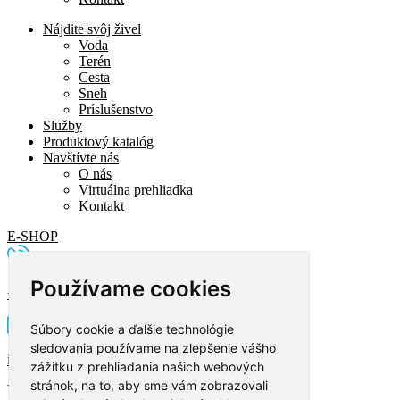
Nájdite svôj živel
Voda
Terén
Cesta
Sneh
Príslušenstvo
Služby
Produktový katalóg
Navštívte nás
O nás
Virtuálna prehliadka
Kontakt
E-SHOP
Používame cookies
+421 2 5296 0877
Súbory cookie a ďalšie technológie
sledovania používame na zlepšenie vášho
info@imidjex.sk
zážitku z prehliadania našich webových
stránok, na to, aby sme vám zobrazovali
Vyplňte formulár