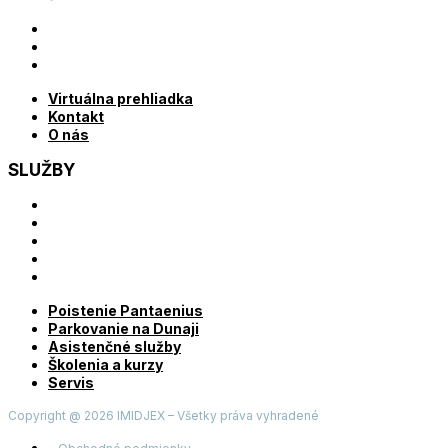
Virtuálna prehliadka
Kontakt
O nás
Virtuálna prehliadka
Kontakt
O nás
SLUŽBY
Poistenie Pantaenius
Parkovanie na Dunaji
Asistenčné služby
Školenia a kurzy
Servis
Poistenie Pantaenius
Parkovanie na Dunaji
Asistenčné služby
Školenia a kurzy
Servis
Copyright @ 2026 IMIDJEX – Všetky práva vyhradené