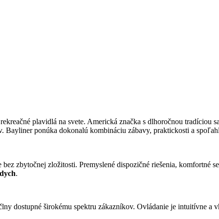
rekreačné plavidlá na svete. Americká značka s dlhoročnou tradíciou s
v. Bayliner ponúka dokonalú kombináciu zábavy, praktickosti a spoľahl
 bez zbytočnej zložitosti. Premyslené dispozičné riešenia, komfortné se
ddych
.
člny dostupné širokému spektru zákazníkov. Ovládanie je intuitívne a 