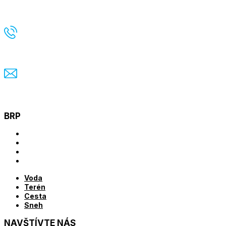
Lieskovská cesta 10/A
821 06 Bratislava
+421 2 5296 0877
info@imidjex.sk
BRP
Voda
Terén
Cesta
Sneh
Voda
Terén
Cesta
Sneh
NAVŠTÍVTE NÁS