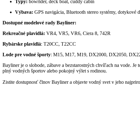
Typy:
bowrider, deck boat, cuddy cabin
Výbava:
GPS navigácia, Bluetooth stereo systémy, dotykové di
Dostupné modelové rady Bayliner:
Rekreačné plavidlá:
VR4, VR5, VR6, Ciera 8, 742R
Rybárske plavidlá
: T20CC, T22CC
Lode pre vodné športy
: M15, M17, M19, DX2000, DX2050, DX
Bayliner je o slobode, zábave a bezstarostných chvíľach na vode. Je
plný vodných športov alebo pokojný výlet s rodinou.
Zistite dostupnosť člnov Bayliner a objavte vodný svet v jeho najprir
IMIDJEX spol. s r. o.