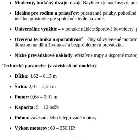
Moderný, funkčný dizajn
: dizajn Baylineru je nadčasový, p
Ideálne pre rodinu a priateľov
: priestranné paluby, pohodlné
ideálne prostredie pre spoločné chvíle na vode.
Univerzálne využitie
– v ponuke nájdete športové bowridery, 
Overená technika a spoľahlivosť
– člny sú vybavené motorm
dôrazom na dlhú životnosť a bezproblémovú prevádzku.
Nízke prevádzkové náklady
: efektívne trupy a úsporné moto
Technické parametre (v závislosti od modelu)
:
Dĺžka:
4,62 – 8,15 m
Šírka:
2,01 – 2,55 m
Ponor:
0,64 – 0,91 m
Kapacita:
5 – 12 osôb
Pohon:
závesné alebo integrované motory
Výkon motorov:
60 – 350 HP