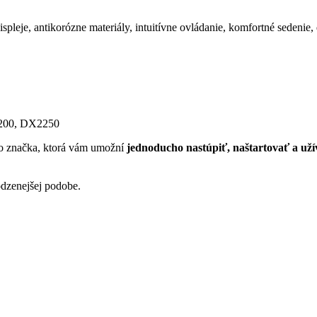
spleje, antikorózne materiály, intuitívne ovládanie, komfortné sedeni
2200, DX2250
 to značka, ktorá vám umožní
jednoducho nastúpiť, naštartovať a už
odzenejšej podobe.