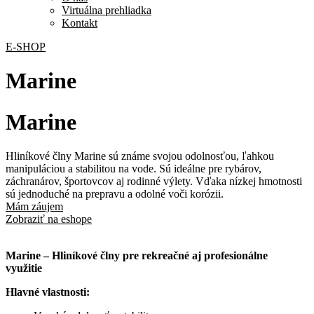
Virtuálna prehliadka
Kontakt
E-SHOP
Marine
Marine
Hliníkové člny Marine sú známe svojou odolnosťou, ľahkou
manipuláciou a stabilitou na vode. Sú ideálne pre rybárov,
záchranárov, športovcov aj rodinné výlety. Vďaka nízkej hmotnosti
sú jednoduché na prepravu a odolné voči korózii.
Mám záujem
Zobraziť na eshope
Marine – Hliníkové člny pre rekreačné aj profesionálne
využitie
Hlavné vlastnosti: