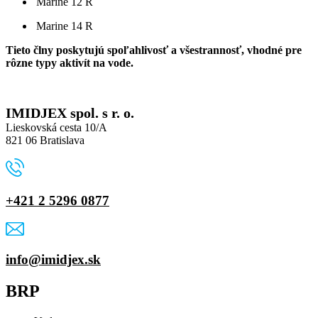
Marine 12 R
Marine 14 R
Tieto člny poskytujú spoľahlivosť a všestrannosť, vhodné pre
rôzne typy aktivít na vode.
IMIDJEX spol. s r. o.
Lieskovská cesta 10/A
821 06 Bratislava
+421 2 5296 0877
info@imidjex.sk
BRP