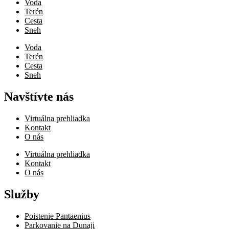
Voda
Terén
Cesta
Sneh
Voda
Terén
Cesta
Sneh
Navštívte nás
Virtuálna prehliadka
Kontakt
O nás
Virtuálna prehliadka
Kontakt
O nás
Služby
Poistenie Pantaenius
Parkovanie na Dunaji