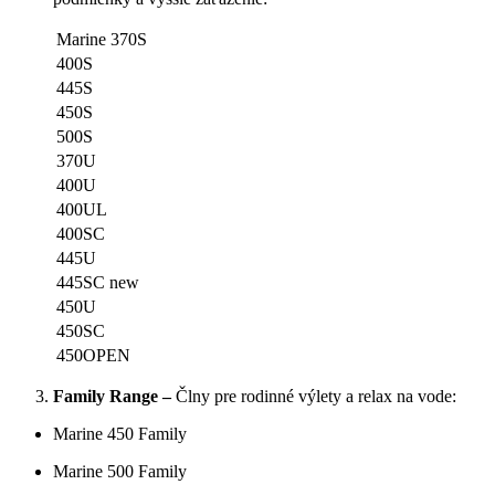
Marine 370S
400S
445S
450S
500S
370U
400U
400UL
400SC
445U
445SC new
450U
450SC
450OPEN
Family Range –
Člny pre rodinné výlety a relax na vode:
Marine 450 Family
Marine 500 Family