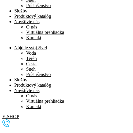
Sneh
Príslušenstvo
Služby
Produktový katalóg
Navštívte nás
O nás
Virtuálna prehliadka
Kontakt
Nájdite svôj živel
Voda
Terén
Cesta
Sneh
Príslušenstvo
Služby
Produktový katalóg
Navštívte nás
O nás
Virtuálna prehliadka
Kontakt
E-SHOP