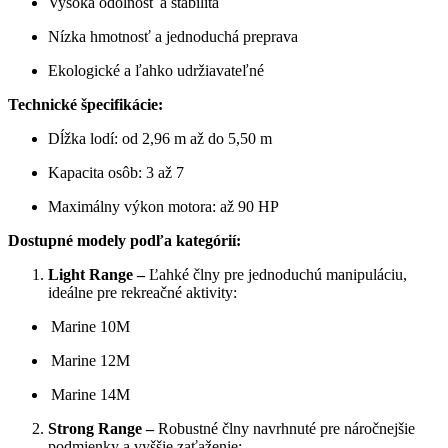
Vysoká odolnosť a stabilita
Nízka hmotnosť a jednoduchá preprava
Ekologické a ľahko udržiavateľné
Technické špecifikácie:
Dĺžka lodí: od 2,96 m až do 5,50 m
Kapacita osôb: 3 až 7
Maximálny výkon motora: až 90 HP
Dostupné modely podľa kategórií:
Light Range –
Ľahké člny pre jednoduchú manipuláciu,
ideálne pre rekreačné aktivity:
Marine 10M
Marine 12M
Marine 14M
Strong Range –
Robustné člny navrhnuté pre náročnejšie
podmienky a vyššie zaťaženie: