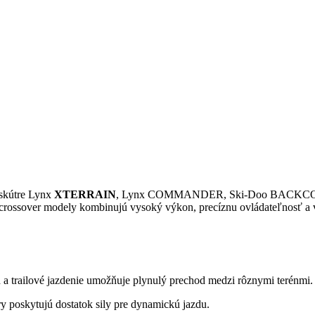
 skútre Lynx
XTERRAIN
, Lynx COMMANDER, Ski-Doo BACKCOUNT
 crossover modely kombinujú vysoký výkon, precíznu ovládateľnosť a vy
a trailové jazdenie umožňuje plynulý prechod medzi rôznymi terénmi
ry poskytujú dostatok sily pre dynamickú jazdu.