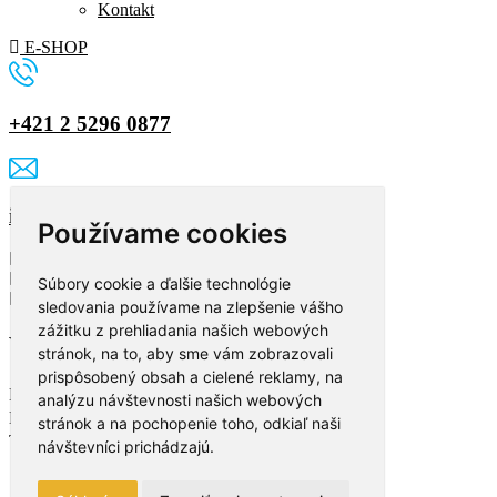
Kontakt
E-SHOP
+421 2 5296 0877
info@imidjex.sk
Používame cookies
Súbory cookie a ďalšie technológie
sledovania používame na zlepšenie vášho
zážitku z prehliadania našich webových
Vyplňte formulár
stránok, na to, aby sme vám zobrazovali
prispôsobený obsah a cielené reklamy, na
Meno a priezvisko
analýzu návštevnosti našich webových
Email
stránok a na pochopenie toho, odkiaľ naši
Telefón
návštevníci prichádzajú.