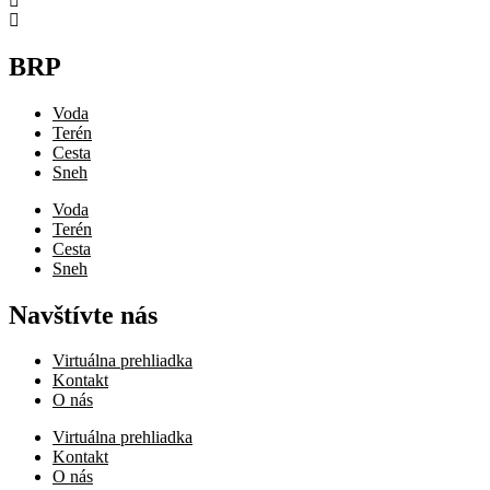
BRP
Voda
Terén
Cesta
Sneh
Voda
Terén
Cesta
Sneh
Navštívte nás
Virtuálna prehliadka
Kontakt
O nás
Virtuálna prehliadka
Kontakt
O nás