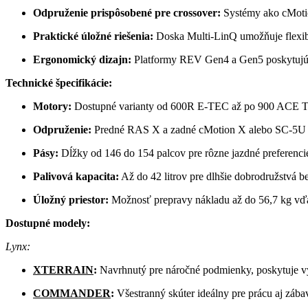
Odpruženie prispôsobené pre crossover:
Systémy ako cMotion
Praktické úložné riešenia:
Doska Multi-LinQ umožňuje flexibi
Ergonomický dizajn:
Platformy REV Gen4 a Gen5 poskytujú j
Technické špecifikácie:
Motory:
Dostupné varianty od 600R E-TEC až po 900 ACE T
Odpruženie:
Predné RAS X a zadné cMotion X alebo SC-5U p
Pásy:
Dĺžky od 146 do 154 palcov pre rôzne jazdné preferenci
Palivová kapacita:
Až do 42 litrov pre dlhšie dobrodružstvá b
Úložný priestor:
Možnosť prepravy nákladu až do 56,7 kg vď
Dostupné modely:
Lynx:
XTERRAIN
:
Navrhnutý pre náročné podmienky, poskytuje vyn
COMMANDER
:
Všestranný skúter ideálny pre prácu aj zába