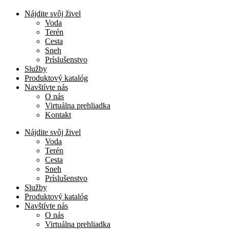
Nájdite svôj živel
Voda
Terén
Cesta
Sneh
Príslušenstvo
Služby
Produktový katalóg
Navštívte nás
O nás
Virtuálna prehliadka
Kontakt
Nájdite svôj živel
Voda
Terén
Cesta
Sneh
Príslušenstvo
Služby
Produktový katalóg
Navštívte nás
O nás
Virtuálna prehliadka