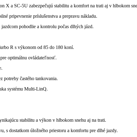
 X a SC-5U zabezpečujú stabilitu a komfort na trati aj v hlbokom sn
lné pripevnenie príslušenstva a prepravu nákladu.
azdcom pohodlie a kontrolu počas dlhých jázd.
urbo R s výkonom od 85 do 180 koní.
re optimálnu ovládateľnosť.
e.
ez potreby častého tankovania.
aka systému Multi-LinQ.
ikajúcu stabilitu a výkon v hlbokom snehu aj na trati.
vu, s dostatkom úložného priestoru a komfortu pre dlhé jazdy.