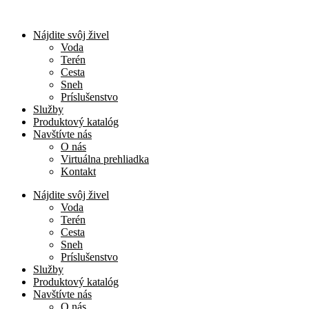
Nájdite svôj živel
Voda
Terén
Cesta
Sneh
Príslušenstvo
Služby
Produktový katalóg
Navštívte nás
O nás
Virtuálna prehliadka
Kontakt
Nájdite svôj živel
Voda
Terén
Cesta
Sneh
Príslušenstvo
Služby
Produktový katalóg
Navštívte nás
O nás