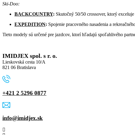
Ski-Doo:
BACKCOUNTRY
:
Skutočný 50/50 crossover, ktorý exceluj
EXPEDITION
:
Spojenie pracovného nasadenia a rekreačného
Tieto modely sú určené pre jazdcov, ktorí hľadajú spoľahlivého partn
IMIDJEX spol. s r. o.
Lieskovská cesta 10/A
821 06 Bratislava
+421 2 5296 0877
info@imidjex.sk