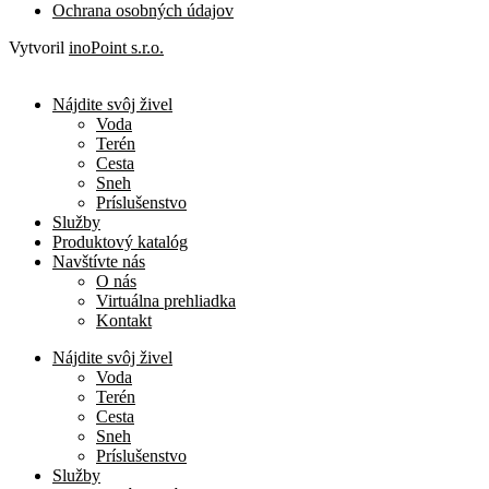
Ochrana osobných údajov
Vytvoril
inoPoint s.r.o.
Nájdite svôj živel
Voda
Terén
Cesta
Sneh
Príslušenstvo
Služby
Produktový katalóg
Navštívte nás
O nás
Virtuálna prehliadka
Kontakt
Nájdite svôj živel
Voda
Terén
Cesta
Sneh
Príslušenstvo
Služby