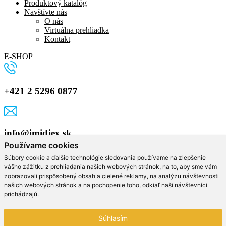
Produktový katalóg
Navštívte nás
O nás
Virtuálna prehliadka
Kontakt
E-SHOP
+421 2 5296 0877
info@imidjex.sk
Používame cookies
Vyplňte formulár
Súbory cookie a ďalšie technológie sledovania používame na zlepšenie
vášho zážitku z prehliadania našich webových stránok, na to, aby sme vám
zobrazovali prispôsobený obsah a cielené reklamy, na analýzu návštevnosti
Meno a priezvisko
našich webových stránok a na pochopenie toho, odkiaľ naši návštevníci
Email
prichádzajú.
Telefón
Súhlasím