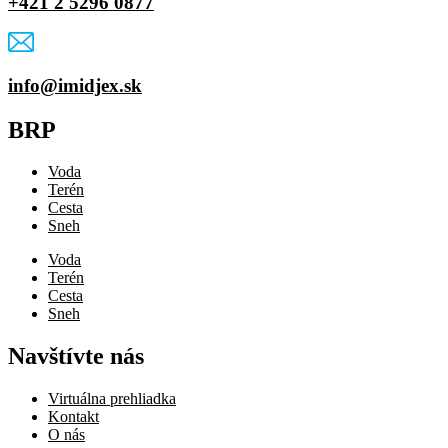
+421 2 5296 0877
info@imidjex.sk
BRP
Voda
Terén
Cesta
Sneh
Voda
Terén
Cesta
Sneh
Navštívte nás
Virtuálna prehliadka
Kontakt
O nás